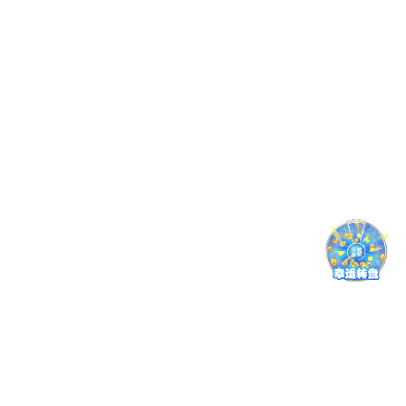
面则需确保不会因为转会导致财政负担过重。因此，
在与巴萨谈判时，他们需要仔细权衡法蒂可能带来的
价值与自身承受能力之间的平衡。
此外，由于摩纳哥所在联赛相对较小，其收入来源有
限，因此薪资结构常常成为制约引援的重要因素。如
果无法合理调整预算或寻找赞助支持，那么即便想买
断外援，也可能难以成行。
3、薪资谈判中的挑战
薪资问题是每笔转会中最复杂且关键的一环。对于摩
纳哥而言，如何满足法蒂的薪资要求，同时又不超出
自身可承受范围，将是一项艰巨任务。目前来看，法
蒂在巴萨的年薪相对较高，而若想让他加盟，就必须
面对这个现实问题。