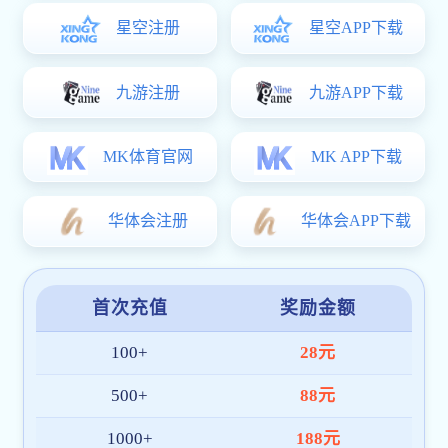
摩纳哥考虑买断法蒂但薪资问
题或成交易障碍
2026-05-20 07:29
59 次阅读
首页
/
体育看点
摩纳哥足球俱乐部近期考虑买断巴萨小将法蒂，这一
消息引起了广泛的关注。然而，交易的顺利进行并非
易事，尤其是在薪资问题上可能面临诸多障碍。法蒂
作为一名备受期待的年轻球员，其潜力和技术水平无
疑吸引了摩纳哥的注意。但摩纳哥在财务方面的限
制，使得这一转会充满变数。本文将从四个方面深入
探讨摩纳哥考虑买断法蒂所面临的挑战，包括法蒂的
表现、摩纳哥的财务状况、薪资谈判以及对球队未来