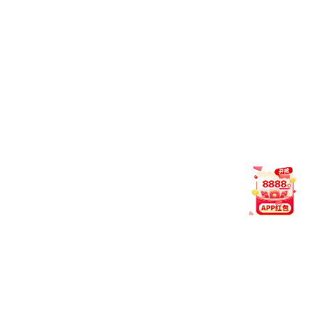
分布式性能网格图层
基于云开体育所构建的分布式架构，将关键节点性能以网格
图方式集中展示，便于可视化评估与运维。
节点覆盖率
响应时延
98.7%
29ms