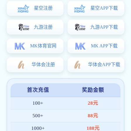
卡里克称梅努潜力尚待挖掘全
队进步使排名超越利物浦
2026-06-09 20:32
27 次阅读
首页
/
体育看点
在近期的足球赛事中，卡里克对球队的表现给予了高
度评价，特别提到梅努的潜力尚待挖掘，这为球迷们
带来了希望。同时，全队的进步也使得他们在排名上
超越了传统强队利物浦。本文将从四个方面深入探讨
卡里克的看法，包括梅努的潜力分析、全队战术提
升、球队凝聚力增强以及超越利物浦的重要性。通过
这些角度，我们能够更全面地理解当前球队的发展状
况和未来前景。