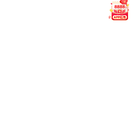
关乎于俱乐部荣誉与声望。卡里克明确指出，这不仅
是数字上的领先，同时也是心理上的胜利，它证明着
球队正在走向正轨，并朝着更高的位置迈进。
同时，这样的一次跨越也意味着全队在战略执行上取
得成功，是所有努力付出的结果。无论是教练组还是
球员，都对此充满自豪感。在这种情况下，每个人都
会更加坚定自己的目标，为下一阶段的发展打下坚实
基础。
最后，在媒体曝光率不断提高之际，通过超越传统强
敌来吸引更多关注，有助于吸引赞助商以及新球迷加
入。在商业化越来越严重的大环境下，这一点显得尤
为重要，对俱乐部未来发展具有深远影响。
总结：